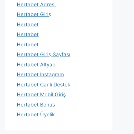
Hertabet Adresi
Hertabet Giriş
Hertabet
Hertabet
Hertabet
Hertabet Giriş Sayfası
Hertabet Altyapı
Hertabet Instagram
Hertabet Canlı Destek
Hertabet Mobil Giriş
Hertabet Bonus
Hertabet Üyelik