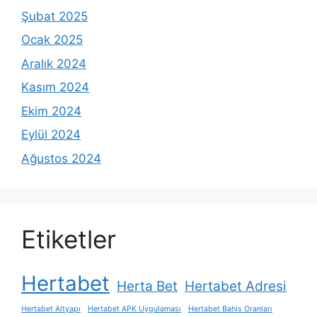
Şubat 2025
Ocak 2025
Aralık 2024
Kasım 2024
Ekim 2024
Eylül 2024
Ağustos 2024
Etiketler
Hertabet
Herta Bet
Hertabet Adresi
Hertabet Altyapı
Hertabet APK Uygulaması
Hertabet Bahis Oranları