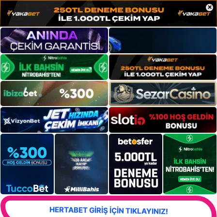
×
HERTABET GİRİŞ İÇİN TIKLAYINIZ!