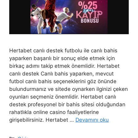
Hertabet canlı destek futbolu ile canlı bahis
yaparken başarılı bir sonuç elde etmek için
birkaç adımı takip etmek önemlidir. Hertabet
canlı destek Canlı bahis yaparken, mevcut
futbol canlı bahis seçeneklerini göz önünde
bulundurmanız ve sitede oynarken ilginizi çeken
oyunları seçmeniz önemlidir. Hertabet canlı
destek profesyonel bir bahis sitesi olduğundan
rahatlıkla online casino faaliyetlerine
girişebilirsiniz. Hertabet …
Devamını oku
Kategoriler