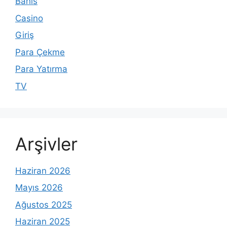
Bahis
Casino
Giriş
Para Çekme
Para Yatırma
TV
Arşivler
Haziran 2026
Mayıs 2026
Ağustos 2025
Haziran 2025