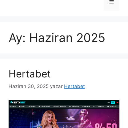
Menü
Ay:
Haziran 2025
Hertabet
Haziran 30, 2025
yazar
Hertabet