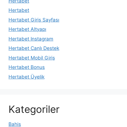
Hertabet
Hertabet
Hertabet Giriş Sayfası
Hertabet Altyapı
Hertabet Instagram
Hertabet Canlı Destek
Hertabet Mobil Giriş
Hertabet Bonus
Hertabet Üyelik
Kategoriler
Bahis