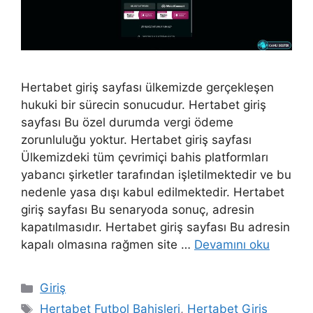
Hertabet giriş sayfası ülkemizde gerçekleşen
hukuki bir sürecin sonucudur. Hertabet giriş
sayfası Bu özel durumda vergi ödeme
zorunluluğu yoktur. Hertabet giriş sayfası
Ülkemizdeki tüm çevrimiçi bahis platformları
yabancı şirketler tarafından işletilmektedir ve bu
nedenle yasa dışı kabul edilmektedir. Hertabet
giriş sayfası Bu senaryoda sonuç, adresin
kapatılmasıdır. Hertabet giriş sayfası Bu adresin
kapalı olmasına rağmen site …
Devamını oku
Kategoriler
Giriş
Etiketler
Hertabet Futbol Bahisleri
,
Hertabet Giriş