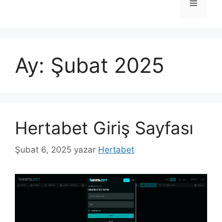
Menü
Ay:
Şubat 2025
Hertabet Giriş Sayfası
Şubat 6, 2025
yazar
Hertabet