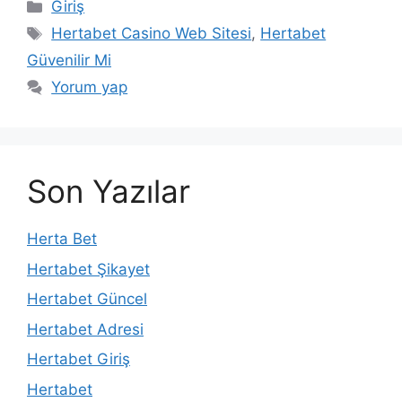
Kategoriler
Giriş
Etiketler
Hertabet Casino Web Sitesi
,
Hertabet
Güvenilir Mi
Yorum yap
Son Yazılar
Herta Bet
Hertabet Şikayet
Hertabet Güncel
Hertabet Adresi
Hertabet Giriş
Hertabet