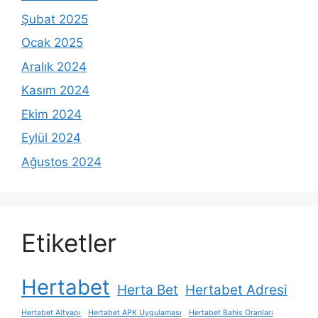
Şubat 2025
Ocak 2025
Aralık 2024
Kasım 2024
Ekim 2024
Eylül 2024
Ağustos 2024
Etiketler
Hertabet
Herta Bet
Hertabet Adresi
Hertabet Altyapı
Hertabet APK Uygulaması
Hertabet Bahis Oranları