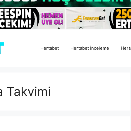
Hertabet
Hertabet İnceleme
Hert
a Takvimi