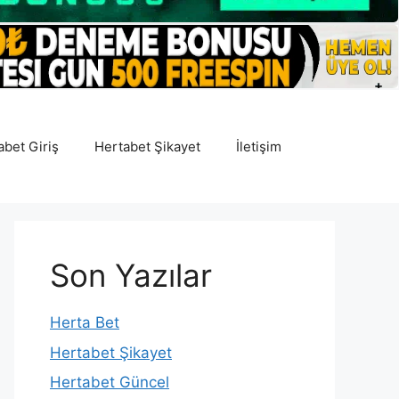
abet Giriş
Hertabet Şikayet
İletişim
Son Yazılar
Herta Bet
Hertabet Şikayet
Hertabet Güncel