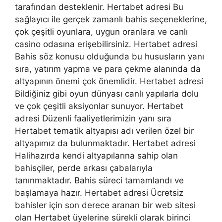
tarafından desteklenir. Hertabet adresi Bu
sağlayıcı ile gerçek zamanlı bahis seçeneklerine,
çok çeşitli oyunlara, uygun oranlara ve canlı
casino odasına erişebilirsiniz. Hertabet adresi
Bahis söz konusu olduğunda bu hususların yanı
sıra, yatırım yapma ve para çekme alanında da
altyapının önemi çok önemlidir. Hertabet adresi
Bildiğiniz gibi oyun dünyası canlı yapılarla dolu
ve çok çeşitli aksiyonlar sunuyor. Hertabet
adresi Düzenli faaliyetlerimizin yanı sıra
Hertabet tematik altyapısı adı verilen özel bir
altyapımız da bulunmaktadır. Hertabet adresi
Halihazırda kendi altyapılarına sahip olan
bahisçiler, perde arkası çabalarıyla
tanınmaktadır. Bahis süreci tamamlandı ve
başlamaya hazır. Hertabet adresi Ücretsiz
bahisler için son derece aranan bir web sitesi
olan Hertabet üyelerine sürekli olarak birinci