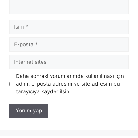
İsim
E-
posta
İnternet
sitesi
Daha sonraki yorumlarımda kullanılması için
adım, e-posta adresim ve site adresim bu
tarayıcıya kaydedilsin.