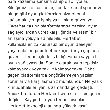
para kazanma şansına sahip olabiliyorlar.
Bildiğimiz gibi casinolar, sporlar, sanal sporlar ve
bingo gibi oyun platformları hizmetlerini
sağlamak için gelişmiş yazılımlara güveniyor.
Hertabet casino platformlarında
Yazılım, oyun
sağlayıcılardan ücret karşılığında ve resmî bir
anlaşma yoluyla edinilebilir. Hertabet
kullanıcılarımıza kusursuz bir oyun deneyimi
yaşamalarını garanti etmek için dünya çapında
güvenilir tedarikçilerle iş birliği yapan saygın bir
oyun sağlayıcısıdır. Sonuç olarak oyun tepkisiz
kalmayacak veya takılıp kalmayacaktır. Bahsi
geçen platformlarda öngörülemeyen yazılım
sorunlarıyla karşılaşmanız mümkündür. Ne yazık
ki müdahaleleri yanlış zamanda gerçekleşti.
Ancak bu durum Hertabet web sitesi için geçerli
değildir. Saygın bir oyun tedarikçisi olan
Hertabet teknoloji alanında yüksek vasıflı