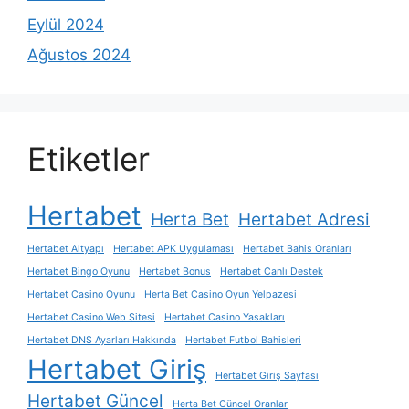
Eylül 2024
Ağustos 2024
Etiketler
Hertabet
Herta Bet
Hertabet Adresi
Hertabet Altyapı
Hertabet APK Uygulaması
Hertabet Bahis Oranları
Hertabet Bingo Oyunu
Hertabet Bonus
Hertabet Canlı Destek
Hertabet Casino Oyunu
Herta Bet Casino Oyun Yelpazesi
Hertabet Casino Web Sitesi
Hertabet Casino Yasakları
Hertabet DNS Ayarları Hakkında
Hertabet Futbol Bahisleri
Hertabet Giriş
Hertabet Giriş Sayfası
Hertabet Güncel
Herta Bet Güncel Oranlar