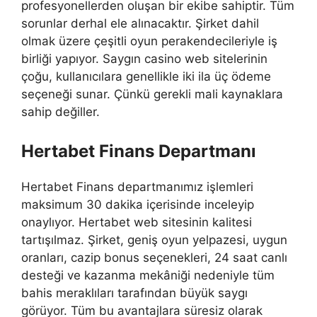
profesyonellerden oluşan bir ekibe sahiptir. Tüm
sorunlar derhal ele alınacaktır. Şirket dahil
olmak üzere çeşitli oyun perakendecileriyle iş
birliği yapıyor. Saygın casino web sitelerinin
çoğu, kullanıcılara genellikle iki ila üç ödeme
seçeneği sunar. Çünkü gerekli mali kaynaklara
sahip değiller.
Hertabet Finans Departmanı
Hertabet Finans departmanımız işlemleri
maksimum 30 dakika içerisinde inceleyip
onaylıyor. Hertabet web sitesinin kalitesi
tartışılmaz. Şirket, geniş oyun yelpazesi, uygun
oranları, cazip bonus seçenekleri, 24 saat canlı
desteği ve kazanma mekâniği nedeniyle tüm
bahis meraklıları tarafından büyük saygı
görüyor. Tüm bu avantajlara süresiz olarak