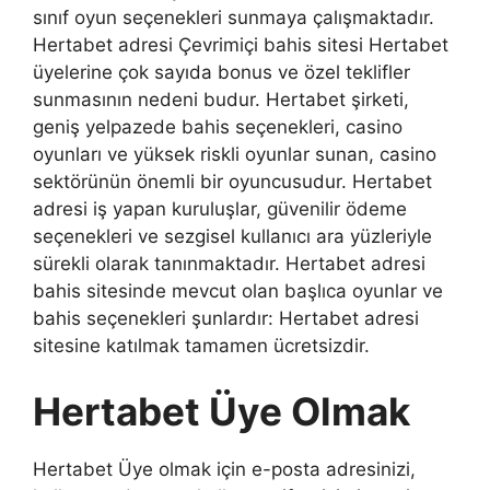
sınıf oyun seçenekleri sunmaya çalışmaktadır.
Hertabet adresi Çevrimiçi bahis sitesi Hertabet
üyelerine çok sayıda bonus ve özel teklifler
sunmasının nedeni budur. Hertabet şirketi,
geniş yelpazede bahis seçenekleri, casino
oyunları ve yüksek riskli oyunlar sunan, casino
sektörünün önemli bir oyuncusudur. Hertabet
adresi iş yapan kuruluşlar, güvenilir ödeme
seçenekleri ve sezgisel kullanıcı ara yüzleriyle
sürekli olarak tanınmaktadır. Hertabet adresi
bahis sitesinde mevcut olan başlıca oyunlar ve
bahis seçenekleri şunlardır: Hertabet adresi
sitesine katılmak tamamen ücretsizdir.
Hertabet Üye Olmak
Hertabet Üye olmak için e-posta adresinizi,