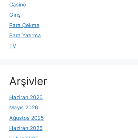
Casino
Giriş
Para Çekme
Para Yatırma
TV
Arşivler
Haziran 2026
Mayıs 2026
Ağustos 2025
Haziran 2025